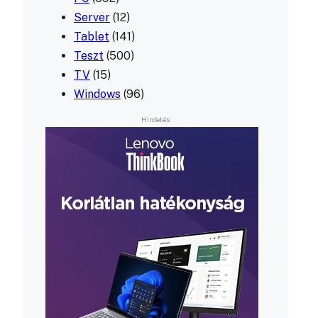
Server
(12)
Tablet
(141)
Teszt
(500)
TV
(15)
Windows
(96)