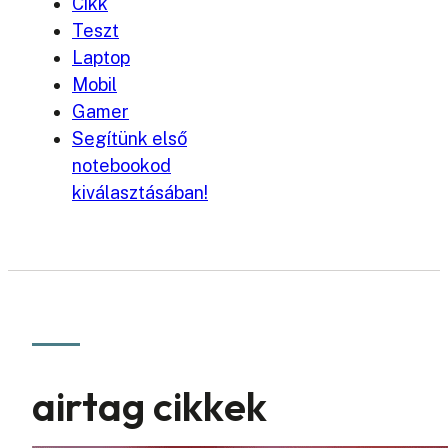
Cikk
Teszt
Laptop
Mobil
Gamer
Segítünk első
notebookod
kiválasztásában!
airtag cikkek