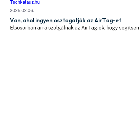
Techkalauz.hu
2025.02.06.
Van, ahol ingyen osztogatják az AirTag-et
Elsősorban arra szolgálnak az AirTag-ek, hogy segítse