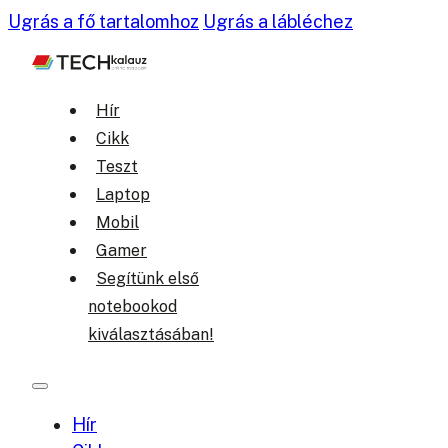
Ugrás a fő tartalomhoz
Ugrás a lábléchez
Hír
Cikk
Teszt
Laptop
Mobil
Gamer
Segítünk első
notebookod
kiválasztásában!
Hír