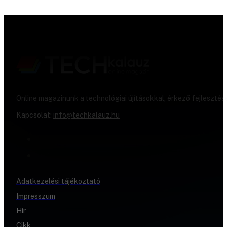
Online magazinunk a technológiai újításokkal, érkező fejlesztés
Kapcsolat:
info@techkalauz.hu
Adatkezelési tájékoztató
Impresszum
Hír
Cikk