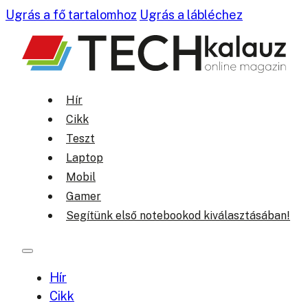
Ugrás a fő tartalomhoz
Ugrás a lábléchez
Hír
Cikk
Teszt
Laptop
Mobil
Gamer
Segítünk első notebookod kiválasztásában!
Hír
Cikk