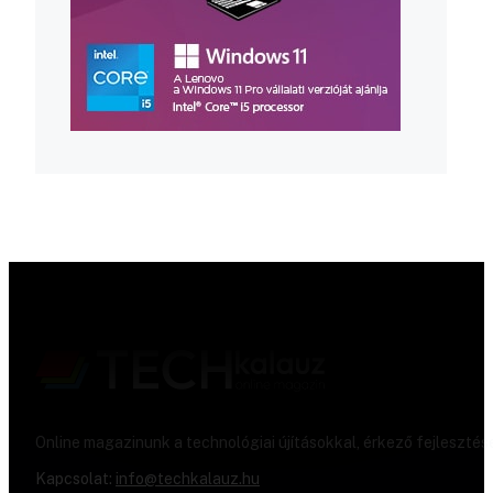
Online magazinunk a technológiai újításokkal, érkező fejlesztés
Kapcsolat:
info@techkalauz.hu