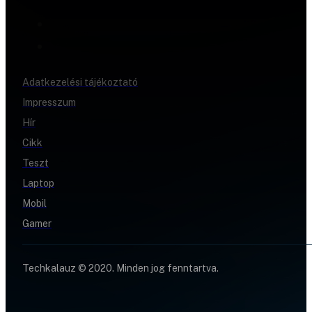
Adatkezelési tájékoztató
Impresszum
Hír
Cikk
Teszt
Laptop
Mobil
Gamer
Techkalauz © 2020. Minden jog fenntartva.