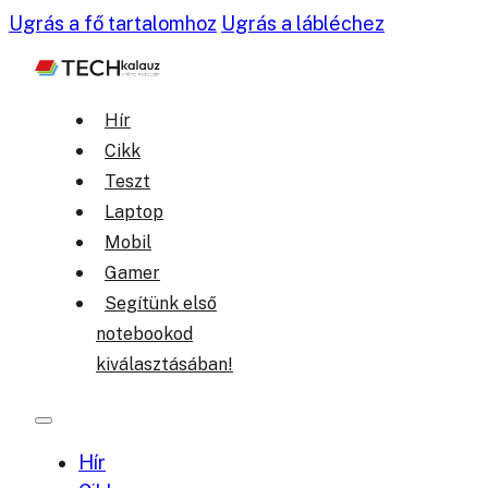
Ugrás a fő tartalomhoz
Ugrás a lábléchez
Hír
Cikk
Teszt
Laptop
Mobil
Gamer
Segítünk első
notebookod
kiválasztásában!
Hír