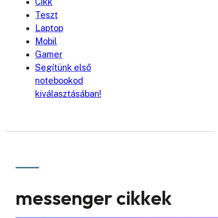
Cikk
Teszt
Laptop
Mobil
Gamer
Segítünk első
notebookod
kiválasztásában!
messenger cikkek