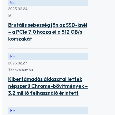
Hír
2025.03.24.
M
Brutális sebesség jön az SSD-knél
– a PCIe 7.0 hozza el a 512 GB/s
korszakát
Hír
2025.02.27.
Techkalauz.hu
Kibertámadás áldozatai lettek
népszerű Chrome-bővítmények –
3,2 millió felhasználó érintett
Hír