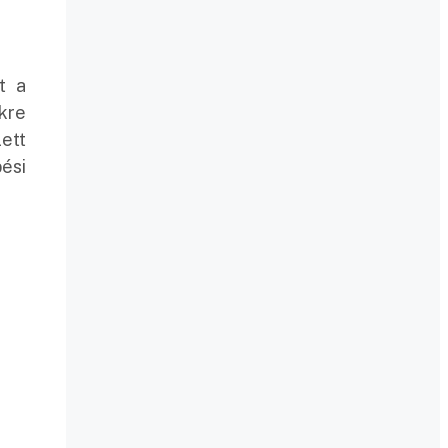
t a
kre
ett
ési