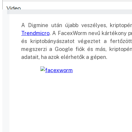
A Digmine után újabb veszélyes, kriptopé
Trendmicro
. A FacexWorm nevű kártékony pr
és kriptobányászatot végeztet a fertőzöt
megszerzi a Google fiók és más, kriptopén
adatait, ha azok elérhetők a gépen.