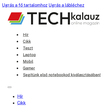
Ugrás a fő tartalomhoz
Ugrás a lábléchez
Hír
Cikk
Teszt
Laptop
Mobil
Gamer
Segítünk első notebookod kiválasztásában!
Hír
Cikk