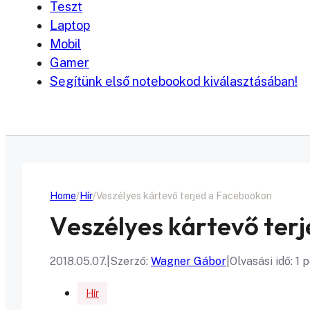
Teszt
Laptop
Mobil
Gamer
Segítünk első notebookod kiválasztásában!
Home
Hír
Veszélyes kártevő terjed a Facebookon
Veszélyes kártevő ter
2018.05.07.
|
Szerző:
Wagner Gábor
|
Olvasási idő: 1 
Hír