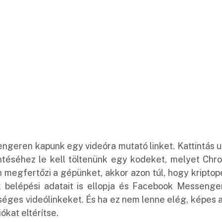
ngeren kapunk egy videóra mutató linket. Kattintás u
intéséhez le kell töltenünk egy kodeket, melyet Chr
n megfertőzi a gépünket, akkor azon túl, hogy kripto
k belépési adatait is ellopja és Facebook Messenge
séges videólinkeket. És ha ez nem lenne elég, képes 
ókat eltérítse.