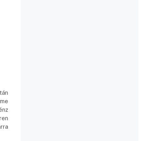
tán
ome
pénz
ren
arra