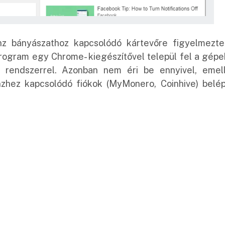
nz bányászathoz kapcsolódó kártevőre figyelmezte
ogram egy Chrome- kiegészítővel települ fel a gépe
t rendszerrel. Azonban nem éri be ennyivel, emell
zhez kapcsolódó fiókok (MyMonero, Coinhive) belép