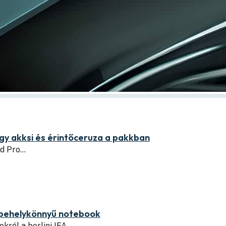
gy akksi és érintőceruza a pakkban
ad Pro…
nt pehelykönnyű notebook
król a berlini IFA…