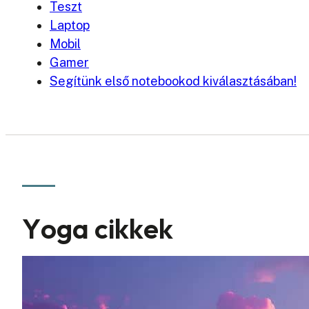
Teszt
Laptop
Mobil
Gamer
Segítünk első notebookod kiválasztásában!
Yoga cikkek