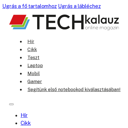
Ugrás a fő tartalomhoz
Ugrás a lábléchez
Hír
Cikk
Teszt
Laptop
Mobil
Gamer
Segítünk első notebookod kiválasztásában!
Hír
Cikk