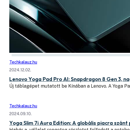
Techkalauz.hu
2024.12.02.
Lenovo Yoga Pad Pro AI: Snapdragon 8 Gen 3, na
Új táblagépet mutatott be Kínában a Lenovo. A Yoga P
Techkalauz.hu
2024.09.10.
Yoga Slim 7i Aura Edition: A globális piacra szá
Habár a vállalat rengeteg részletet felfedett a noteboo