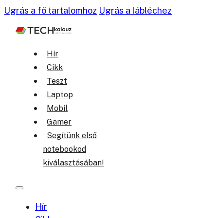
Ugrás a fő tartalomhoz
Ugrás a lábléchez
Hír
Cikk
Teszt
Laptop
Mobil
Gamer
Segítünk első
notebookod
kiválasztásában!
Hír