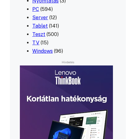
Nyomtatás
(3)
PC
(594)
Server
(12)
Tablet
(141)
Teszt
(500)
TV
(15)
Windows
(96)