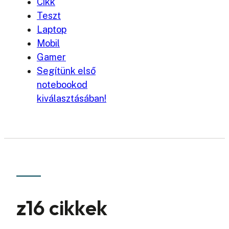
Cikk
Teszt
Laptop
Mobil
Gamer
Segítünk első
notebookod
kiválasztásában!
z16 cikkek