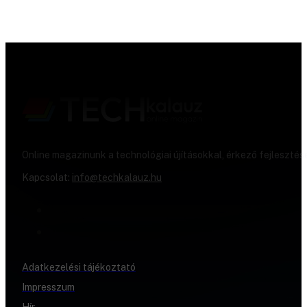
Online magazinunk a technológiai újításokkal, érkező fejlesztés
Kapcsolat:
info@techkalauz.hu
Adatkezelési tájékoztató
Impresszum
Hír