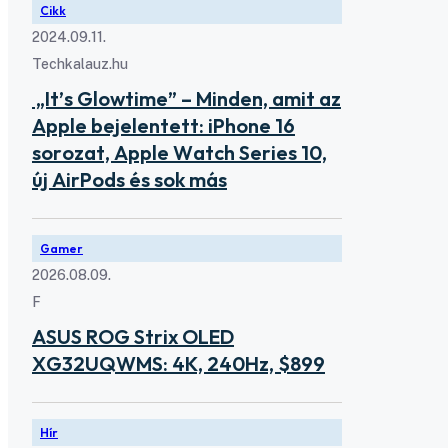
Cikk
2024.09.11.
Techkalauz.hu
„It’s Glowtime” – Minden, amit az
Apple bejelentett: iPhone 16
sorozat, Apple Watch Series 10,
új AirPods és sok más
Gamer
2026.08.09.
F
ASUS ROG Strix OLED
XG32UQWMS: 4K, 240Hz, $899
Hír