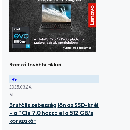
Szerző további cikkei
Hír
2025.03.24.
M
Brutális sebesség jön az SSD-knél
– a PCIe 7.0 hozza el a 512 GB/s
korszakát