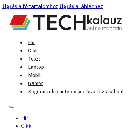
Ugrás a fő tartalomhoz
Ugrás a lábléchez
Hír
Cikk
Teszt
Laptop
Mobil
Gamer
Segítünk első notebookod kiválasztásában!
Hír
Cikk