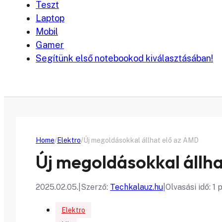
Teszt
Laptop
Mobil
Gamer
Segítünk első notebookod kiválasztásában!
Home
Elektro
Új megoldásokkal állhat elő az AMD
Új megoldásokkal állh
2025.02.05.
|
Szerző:
Techkalauz.hu
|
Olvasási idő: 1 
Elektro