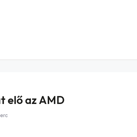
at elő az AMD
perc