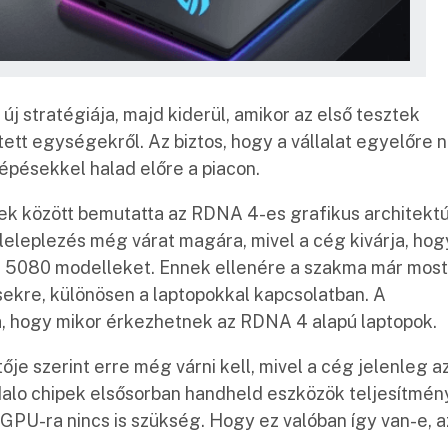
j stratégiája, majd kiderül, amikor az első tesztek
t egységekről. Az biztos, hogy a vállalat egyelőre 
lépésekkel halad előre a piacon.
 között bemutatta az RDNA 4-es grafikus architektú
ű leleplezés még várat magára, mivel a cég kivárja, hog
s 5080 modelleket. Ennek ellenére a szakma már most
sekre, különösen a laptopokkal kapcsolatban. A
a, hogy mikor érkezhetnek az RDNA 4 alapú laptopok.
e szerint erre még várni kell, mivel a cég jelenleg a
 Halo chipek elsősorban handheld eszközök teljesítmén
 GPU-ra nincs is szükség. Hogy ez valóban így van-e, a