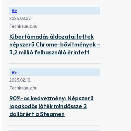
Hír
2025.02.27.
Techkalauz.hu
Kibertámadás áldozatai lettek
népszerű Chrome-bővítmények –
3,2 millió felhasználó érintett
Hír
2025.02.19.
Techkalauz.hu
90%-os kedvezmény: Népszerű
lopakodós játék mindössze 2
dollárért a Steamen