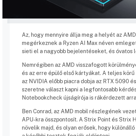
Az, hogy mennyire állja meg a helyét az AMD ú
megérkeznek a Ryzen AI Max néven emlegetet
sieti el a nagyobb bejelentéseket, és óvatos 
Nemrégiben az AMD visszafogott körülmények
és az erre épülő első kártyákat. A teljes kör
az NVIDIA előbb piacra dobja az RTX 5090 é
szeretne választ kapni a legfontosabb kérdé
Notebookcheck újságírója is rákérdezett arr
Ben Conrad, az AMD mobil részlegének vezetőj
APU-kra összpontosít. A Strix Point és Strix
növelik majd, és olyan erősek, hogy különálló
a későbbi tesztek fogják eldönteni.