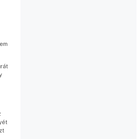
nem
rát
y
z
yét
zt