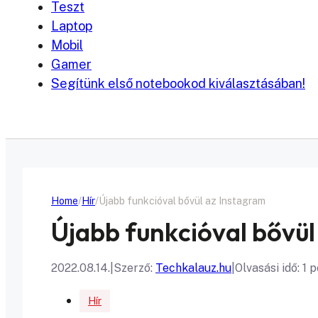
Teszt
Laptop
Mobil
Gamer
Segítünk első notebookod kiválasztásában!
Home
Hír
Újabb funkcióval bővül az Instagram
Újabb funkcióval bővül
2022.08.14.
|
Szerző:
Techkalauz.hu
|
Olvasási idő: 1 
Hír