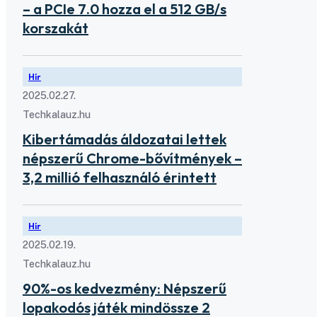
– a PCIe 7.0 hozza el a 512 GB/s
korszakát
Hír
2025.02.27.
Techkalauz.hu
Kibertámadás áldozatai lettek
népszerű Chrome-bővítmények –
3,2 millió felhasználó érintett
Hír
2025.02.19.
Techkalauz.hu
90%-os kedvezmény: Népszerű
lopakodós játék mindössze 2