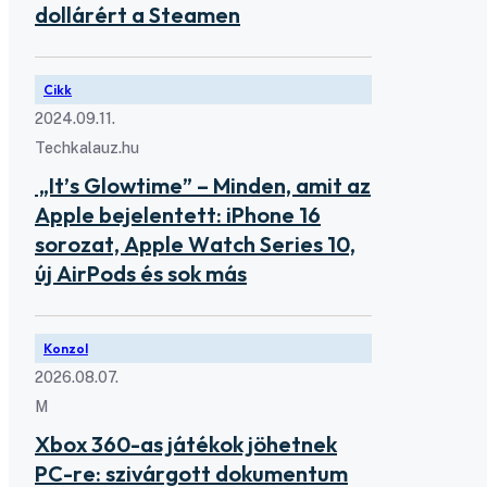
dollárért a Steamen
Cikk
2024.09.11.
Techkalauz.hu
„It’s Glowtime” – Minden, amit az
Apple bejelentett: iPhone 16
sorozat, Apple Watch Series 10,
új AirPods és sok más
Konzol
2026.08.07.
M
Xbox 360-as játékok jöhetnek
PC-re: szivárgott dokumentum