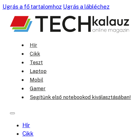
Ugrás a fő tartalomhoz
Ugrás a lábléchez
Hír
Cikk
Teszt
Laptop
Mobil
Gamer
Segítünk első notebookod kiválasztásában!
Hír
Cikk