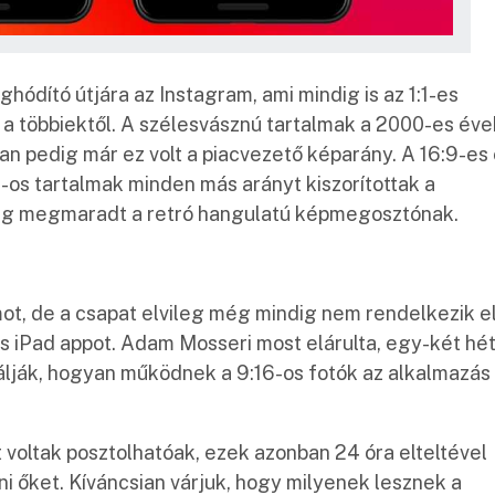
ághódító útjára az Instagram, ami mindig is az 1:1-es
a többiektől. A szélesvásznú tartalmak a 2000-es éve
n pedig már ez volt a piacvezető képarány. A 16:9-es
-os tartalmak minden más arányt kiszorítottak a
áig megmaradt a retró hangulatú képmegosztónak.
ot, de a csapat elvileg még mindig nem rendelkezik e
 iPad appot. Adam Mosseri most elárulta, egy-két hé
bálják, hogyan működnek a 9:16-os fotók az alkalmazás
t voltak posztolhatóak, ezek azonban 24 óra elteltével
ni őket. Kíváncsian várjuk, hogy milyenek lesznek a