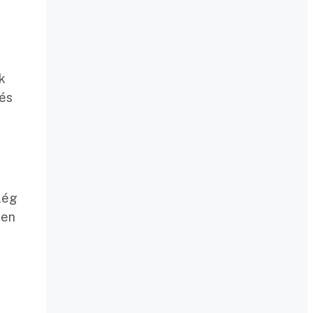
k
 és
lég
ten