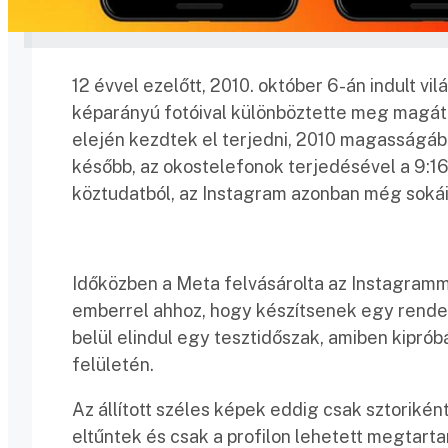
12 évvel ezelőtt, 2010. október 6-án indult vil
képarányú fotóival különböztette meg magát 
elején kezdtek el terjedni, 2010 magasságába
később, az okostelefonok terjedésével a 9:16
köztudatból, az Instagram azonban még sok
Időközben a Meta felvásárolta az Instagramm
emberrel ahhoz, hogy készítsenek egy rendes
belül elindul egy tesztidőszak, amiben kipró
felületén.
Az állított széles képek eddig csak sztorikén
eltűntek és csak a profilon lehetett megtarta