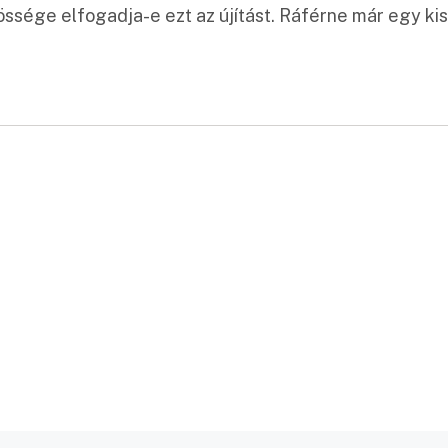
össége elfogadja-e ezt az újítást. Ráférne már egy kis
: