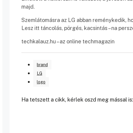
majd.
Szemlátomásra az LG abban reménykedik, hogy
Lesz itt táncolás, pörgés, kacsintás – na pers
techkalauz.hu – az online techmagazin
brand
LG
logo
Ha tetszett a cikk, kérlek oszd meg mással is