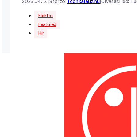
2023.04.12.
|
Szerző:
Techkalauz.hu
|
Olvasási idő: 1 
Elektro
Featured
Hír