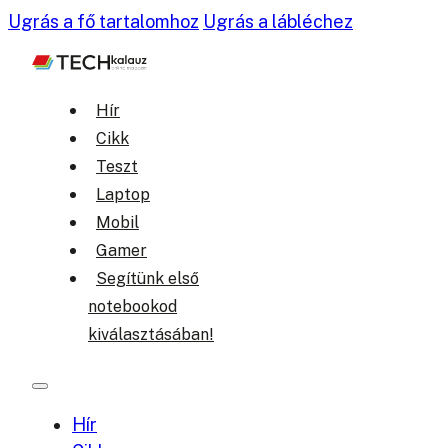
Ugrás a fő tartalomhoz
Ugrás a lábléchez
Hír
Cikk
Teszt
Laptop
Mobil
Gamer
Segítünk első
notebookod
kiválasztásában!
Hír