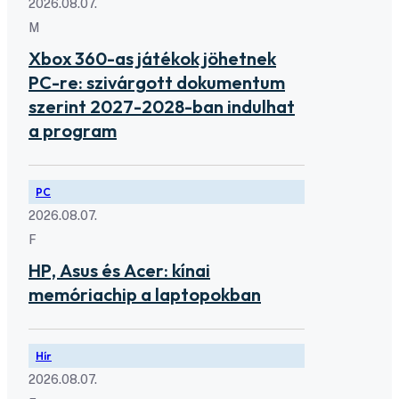
2026.08.07.
M
Xbox 360-as játékok jöhetnek
PC-re: szivárgott dokumentum
szerint 2027-2028-ban indulhat
a program
PC
2026.08.07.
F
HP, Asus és Acer: kínai
memóriachip a laptopokban
Hír
2026.08.07.