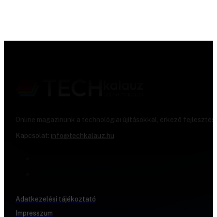
Online magazinunk a technológiai újításokkal, érkező fejlesztés
Kapcsolat:
info@techkalauz.hu
Adatkezelési tájékoztató
Impresszum