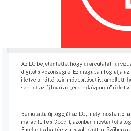
Az LG bejelentette, hogy új arculatát „új vizu
digitális közönségre. Ez magában foglalja az e
illetve a háttérszín módosítását is; amellett,
szerint az új logó az „emberközpontú” üzlet v
Bemutatta új logóját az LG, mely mostantól a
marad (Life’s Good”), azonban mostantól a log
Emellett a háttérszín is változott, a jövőben 