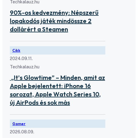
Techkalauz.hu
90%-os kedvezmény: Népszerű
lopakodós játék mindössze 2
dollárért a Steamen
Cikk
2024.09.11.
Techkalauz.hu
„It’s Glowtime” – Minden, amit az
Apple bejelentett: iPhone 16
sorozat, Apple Watch Series 10,
új AirPods és sok más
Gamer
2026.08.09.