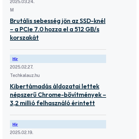
2025.03.24.
M
Brutális sebesség jön az SSD-knél
– a PCIe 7.0 hozza el a 512 GB/s
korszakát
Hír
2025.02.27.
Techkalauz.hu
Kibertámadás áldozatai lettek
népszerű Chrome-bővítmények –
3,2 millió felhasználó érintett
Hír
2025.02.19.