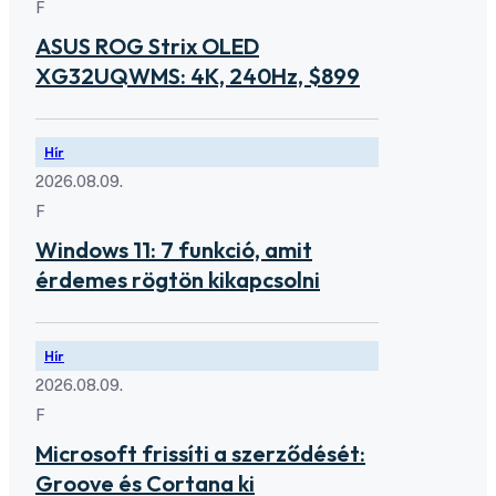
F
ASUS ROG Strix OLED
XG32UQWMS: 4K, 240Hz, $899
Hír
2026.08.09.
F
Windows 11: 7 funkció, amit
érdemes rögtön kikapcsolni
Hír
2026.08.09.
F
Microsoft frissíti a szerződését:
Groove és Cortana ki