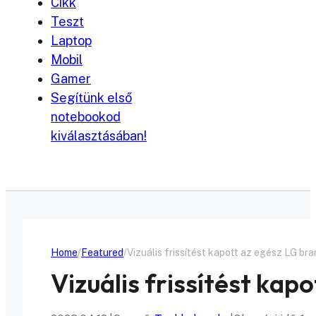
Cikk
Teszt
Laptop
Mobil
Gamer
Segítünk első
notebookod
kiválasztásában!
Home
Featured
Vizuális frissítést kapott az egész LG br
Vizuális frissítést kap