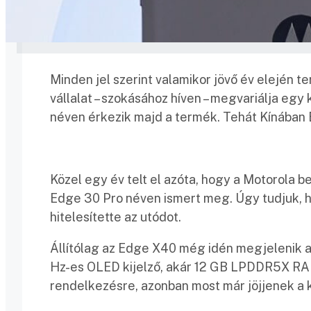
Minden jel szerint valamikor jövő év elején t
vállalat – szokásához híven – megvariálja egy 
néven érkezik majd a termék. Tehát Kínában
Közel egy év telt el azóta, hogy a Motorola 
Edge 30 Pro néven ismert meg. Úgy tudjuk, h
hitelesítette az utódot.
Állítólag az Edge X40 még idén megjelenik a k
Hz-es OLED kijelző, akár 12 GB LPDDR5X RA
rendelkezésre, azonban most már jöjjenek a 