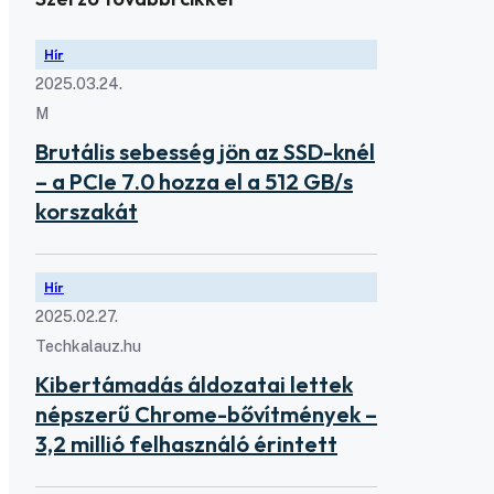
Hír
2025.03.24.
M
Brutális sebesség jön az SSD-knél
– a PCIe 7.0 hozza el a 512 GB/s
korszakát
Hír
2025.02.27.
Techkalauz.hu
Kibertámadás áldozatai lettek
népszerű Chrome-bővítmények –
3,2 millió felhasználó érintett