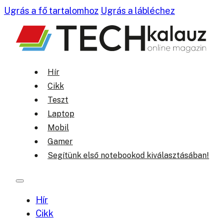
Ugrás a fő tartalomhoz
Ugrás a lábléchez
Hír
Cikk
Teszt
Laptop
Mobil
Gamer
Segítünk első notebookod kiválasztásában!
Hír
Cikk