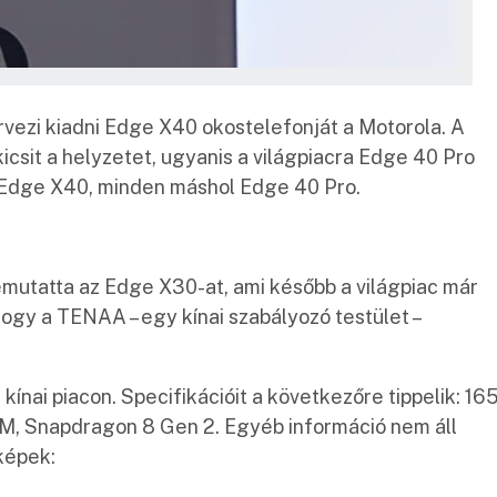
ervezi kiadni Edge X40 okostelefonját a Motorola. A
kicsit a helyzetet, ugyanis a világpiacra Edge 40 Pro
 Edge X40, minden máshol Edge 40 Pro.
bemutatta az Edge X30-at, ami később a világpiac már
ogy a TENAA – egy kínai szabályozó testület –
ínai piacon. Specifikációit a következőre tippelik: 16
M, Snapdragon 8 Gen 2. Egyéb információ nem áll
képek: