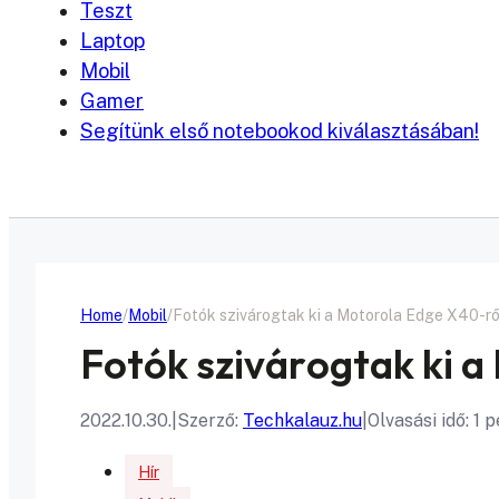
Teszt
Laptop
Mobil
Gamer
Segítünk első notebookod kiválasztásában!
Home
Mobil
Fotók szivárogtak ki a Motorola Edge X40-rő
Fotók szivárogtak ki 
2022.10.30.
|
Szerző:
Techkalauz.hu
|
Olvasási idő: 1 
Hír