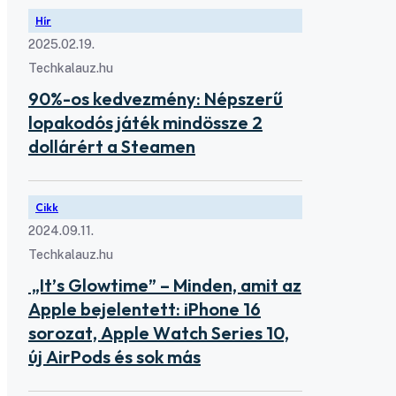
Hír
2025.02.19.
Techkalauz.hu
90%-os kedvezmény: Népszerű
lopakodós játék mindössze 2
dollárért a Steamen
Cikk
2024.09.11.
Techkalauz.hu
„It’s Glowtime” – Minden, amit az
Apple bejelentett: iPhone 16
sorozat, Apple Watch Series 10,
új AirPods és sok más