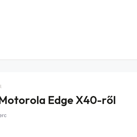
l
a Motorola Edge X40-ről
perc