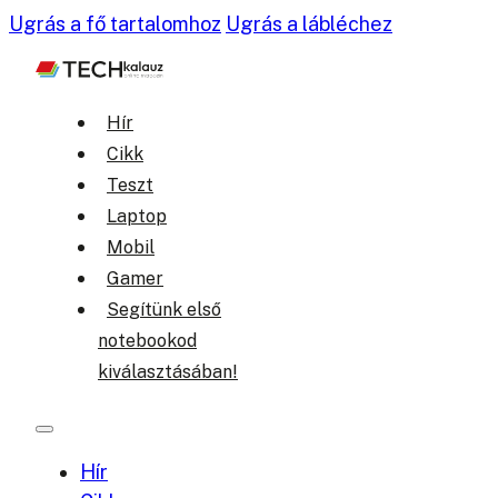
Ugrás a fő tartalomhoz
Ugrás a lábléchez
Hír
Cikk
Teszt
Laptop
Mobil
Gamer
Segítünk első
notebookod
kiválasztásában!
Hír