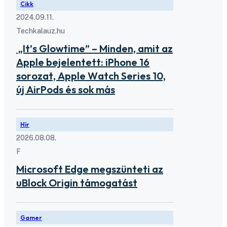
Cikk
2024.09.11.
Techkalauz.hu
„It’s Glowtime” – Minden, amit az
Apple bejelentett: iPhone 16
sorozat, Apple Watch Series 10,
új AirPods és sok más
Hír
2026.08.08.
F
Microsoft Edge megszünteti az
uBlock Origin támogatást
Gamer