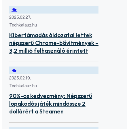
Hír
2025.02.27.
Techkalauz.hu
Kibertámadás áldozatai lettek
népszerű Chrome-bővítmények –
3,2 millió felhasználó érintett
Hír
2025.02.19.
Techkalauz.hu
90%-os kedvezmény: Népszerű
lopakodós játék mindössze 2
dollárért a Steamen