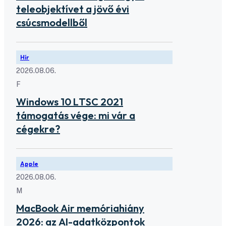
teleobjektívet a jövő évi
csúcsmodellből
Hír
2026.08.06.
F
Windows 10 LTSC 2021
támogatás vége: mi vár a
cégekre?
Apple
2026.08.06.
M
MacBook Air memóriahiány
2026: az AI-adatközpontok