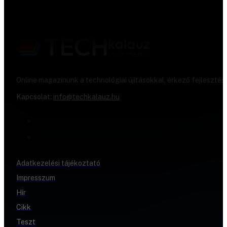
Online magazinunk a technológiai újításokkal, érkező fejlesztés
Kapcsolat:
info@techkalauz.hu
Adatkezelési tájékoztató
Impresszum
Hír
Cikk
Teszt