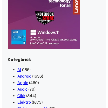
Kategóriák
AI
(186)
Android
(1636)
Apple
(460)
Audió
(79)
Cikk
(844)
Elektro
(1873)