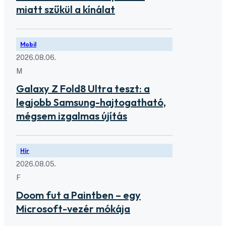
miatt szűkül a kínálat
Mobil
2026.08.06.
M
Galaxy Z Fold8 Ultra teszt: a
legjobb Samsung-hajtogatható,
mégsem izgalmas újítás
Hír
2026.08.05.
F
Doom fut a Paintben – egy
Microsoft-vezér mókája