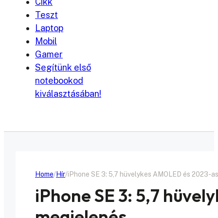
Cikk
Teszt
Laptop
Mobil
Gamer
Segítünk első
notebookod
kiválasztásában!
Home
Hír
iPhone SE 3: 5,7 hüvelykes AMOLED és 2023-a
iPhone SE 3: 5,7 hüve
megjelenés