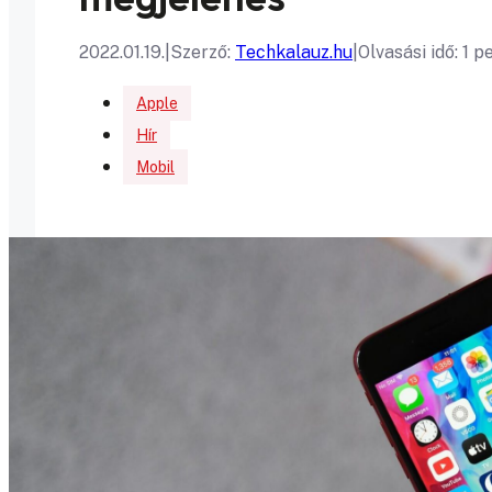
2022.01.19.
|
Szerző:
Techkalauz.hu
|
Olvasási idő: 1 p
Apple
Hír
Mobil