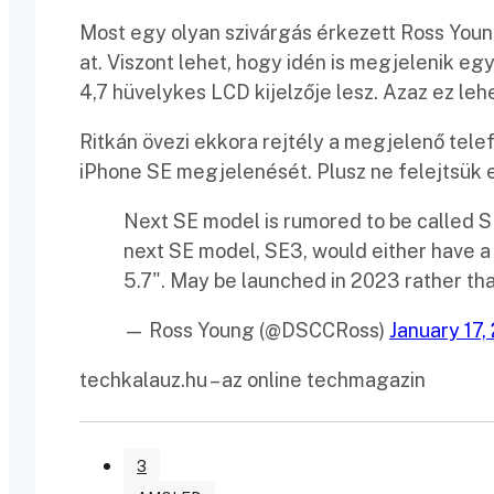
Most egy olyan szivárgás érkezett Ross Young-
at. Viszont lehet, hogy idén is megjelenik eg
4,7 hüvelykes LCD kijelzője lesz. Azaz ez lehe
Ritkán övezi ekkora rejtély a megjelenő tele
iPhone SE megjelenését. Plusz ne felejtsük e
Next SE model is rumored to be called SE
next SE model, SE3, would either have a 5.7
5.7". May be launched in 2023 rather th
— Ross Young (@DSCCRoss)
January 17,
techkalauz.hu – az online techmagazin
3