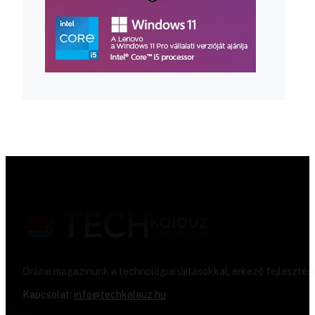
Online magazinunk a technológiai újításokkal, érkező fejlesztés
Kapcsolat:
info@techkalauz.hu