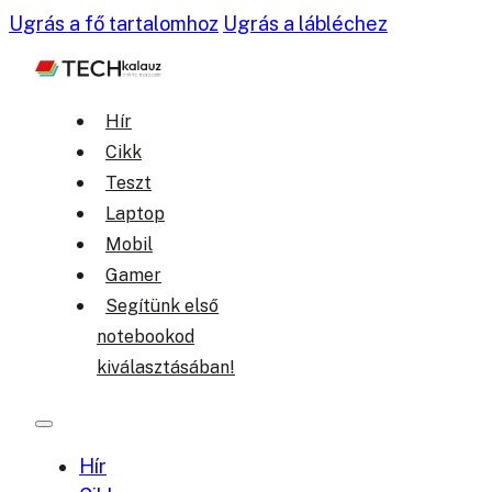
Ugrás a fő tartalomhoz
Ugrás a lábléchez
Hír
Cikk
Teszt
Laptop
Mobil
Gamer
Segítünk első
notebookod
kiválasztásában!
Hír