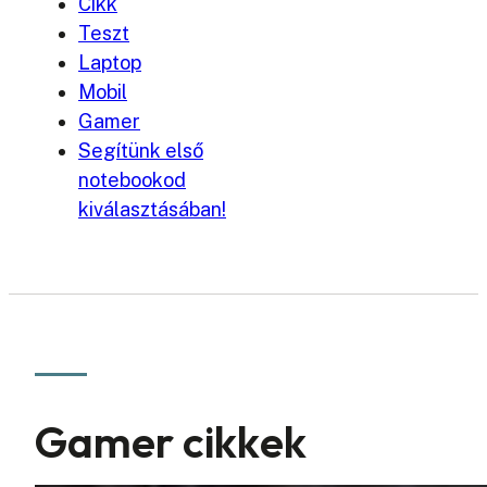
Cikk
Teszt
Laptop
Mobil
Gamer
Segítünk első
notebookod
kiválasztásában!
Gamer cikkek