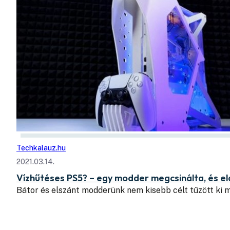
Techkalauz.hu
2021.03.14.
Vízhűtéses PS5? – egy modder megcsinálta, és ela
Bátor és elszánt modderünk nem kisebb célt tűzött ki