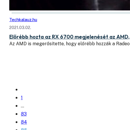
Techkalauz.hu
2021.03.02.
Előrébb hozta az RX 6700 megjelenését az AMD, k
Az AMD is megerősítette, hogy előrébb hozzák a Rade
1
…
83
84