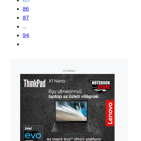
85
86
87
…
94