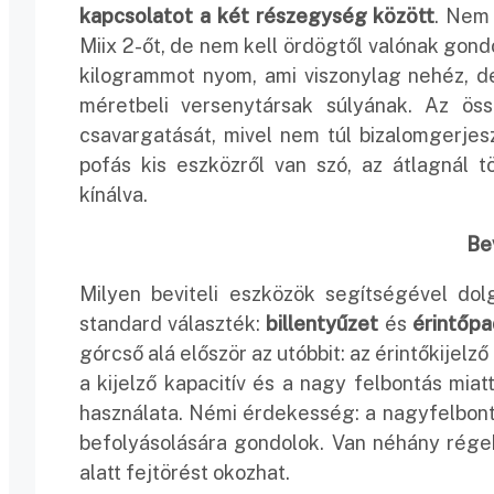
kapcsolatot a két részegység között
. Nem 
Miix 2-őt, de nem kell ördögtől valónak gondol
kilogrammot nyom, ami viszonylag nehéz, d
méretbeli versenytársak súlyának. Az ös
csavargatását, mivel nem túl bizalomgerje
pofás kis eszközről van szó, az átlagnál t
kínálva.
Be
Milyen beviteli eszközök segítségével dol
standard választék:
billentyűzet
és
érintőpa
górcső alá először az utóbbit: az érintőkijel
a kijelző kapacitív és a nagy felbontás miat
használata. Némi érdekesség: a nagyfelbont
befolyásolására gondolok. Van néhány régeb
alatt fejtörést okozhat.