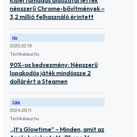
Kibertámadás áldozatai lettek
népszerű Chrome-bővítmények –
3,2 millió felhasználó érintett
Hír
2025.02.19.
Techkalauz.hu
90%-os kedvezmény: Népszerű
lopakodós játék mindössze 2
dollárért a Steamen
Cikk
2024.09.11.
Techkalauz.hu
„It’s Glowtime” – Minden, amit az