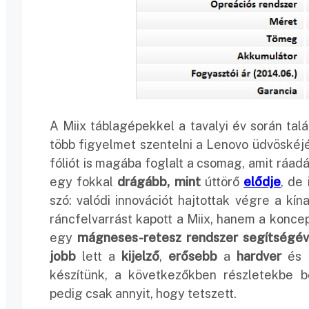
A Miix táblagépekkel a tavalyi év során tal
több figyelmet szentelni a Lenovo üdvöskéj
fóliót is magába foglalt a csomag, amit ráad
egy fokkal
drágább, mint
úttörő
elődje
, de
szó: valódi innovációt hajtottak végre a k
ráncfelvarrást kapott a Miix, hanem a koncep
egy
mágneses-retesz rendszer segítségév
jobb
lett a
kijelző
,
erősebb
a
hardver
és
készítünk, a következőkben részletekbe b
pedig csak annyit, hogy tetszett.