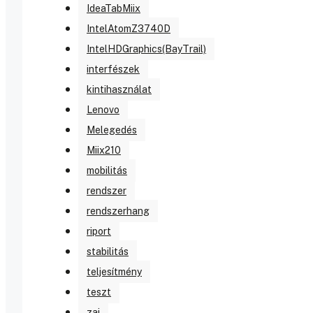
IdeaTabMiix
IntelAtomZ3740D
IntelHDGraphics(BayTrail)
interfészek
kintihasználat
Lenovo
Melegedés
Miix210
mobilitás
rendszer
rendszerhang
riport
stabilitás
teljesítmény
teszt
zaj