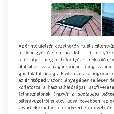
Az érintőkijelzőn kezelhető virtuális billentyű
a kínai gyártó sem mondott le billentyűze
találhatjuk meg a billentyűzet dokkolón, 
előbbihez való ragaszkodást még valame
gondolatot pedig a kivitelezés is megerősí
az
érintőpad
viszont lényegében teljesen
f
korlátozza a használhatóságát, szoftvere
felhasználónak (
vagyis a duplaujjas görg
billentyűzetről is egy kicsit bővebben: a
zavart okozhatnak a rendszerben, egyébként a