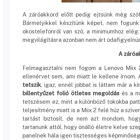
A záróakkord előtt pedig ejtsünk még szó
Bármelyikkel készítünk képet, nem fogunk
okostelefonról van szó, a minimumhoz elég:
megvilágításra azonban nem árt odafigyelnü
A záróak
Felmagasztalni nem fogom a Lenovo Miix 2
ellenérvet sem, ami miatt le kellene írnom.
tetszik
, igaz, ennél jobbat is láttam már a 
billentyűzet folió ötletes megoldás
és a mé
tetszésem ez, mint a különböző tokokba patti
teljesítmény miatt is a Miix 2 felé húz a szív
tartást biztosít, de nem azt mondom, hog
tartanunk attól, hogy önálló életre kelve szep
panelnek hála igen tisztességes képminőség