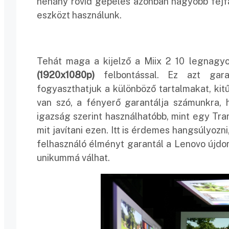
néhány rövid gépelés azonban nagyobb fejfáj
eszközt használunk.
Tehát maga a kijelző a Miix 2 10 legnagy
(1920x1080p)
felbontással. Ez azt gara
fogyaszthatjuk a különböző tartalmakat, kit
van szó, a fényerő garantálja számunkra, 
igazság szerint használhatóbb, mint egy Tr
mit javítani ezen. Itt is érdemes hangsúlyoz
felhasználó élményt garantál a Lenovo újdo
unikummá válhat.