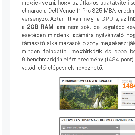
megjegyezni, hogy az átlagos adatátviteli
elmarad a Dell Venue 11 Pro 325 MB/s eredmén
versenyző. Aztán itt van még a GPU is, az
In
a
2GB RAM
, ami nem sok, de legalább kev
esetében mindenki számára nyilvánvaló, ho
támasztó alkalmazások bizony megakasztják 
minden feladattal megbírkózik és ebbe b
8 benchmarkján elért eredmény (1484 pont) 
valódi előrelépésnek nevezhető.