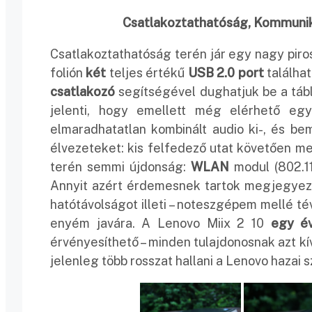
Csatlakoztathatóság, Kommuniká
Csatlakoztathatóság terén jár egy nagy piro
folión
két
teljes értékű
USB 2.0 port
találha
csatlakozó
segítségével dughatjuk be a tá
jelenti, hogy emellett még elérhető e
elmaradhatatlan kombinált audio ki-, és be
élvezeteket: kis felfedező utat követően m
terén semmi újdonság:
WLAN
modul (802.11
Annyit azért érdemesnek tartok megjegyezni
hatótávolságot illeti – noteszgépem mellé tév
enyém javára. A Lenovo Miix 2 10
egy év
érvényesíthető – minden tulajdonosnak azt k
jelenleg több rosszat hallani a Lenovo hazai sz