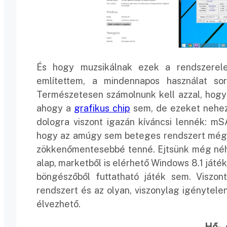
És hogy muzsikálnak ezek a rendszerele
említettem, a mindennapos használat so
Természetesen számolnunk kell azzal, hogy 
ahogy a
grafikus chip
sem, de ezeket neheze
dologra viszont igazán kíváncsi lennék: m
hogy az amúgy sem beteges rendszert még i
zökkenőmentesebbé tenné. Ejtsünk még néhán
alap, marketből is elérhető Windows 8.1 já
böngészőből futtatható játék sem. Viszon
rendszert és az olyan, viszonylag igénytelen 
élvezhető.
Hő-, 