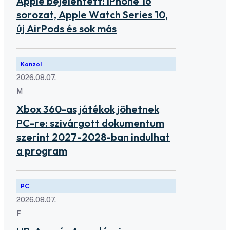
Apple bejelentett: iPhone 16
sorozat, Apple Watch Series 10,
új AirPods és sok más
Konzol
2026.08.07.
M
Xbox 360-as játékok jöhetnek
PC-re: szivárgott dokumentum
szerint 2027-2028-ban indulhat
a program
PC
2026.08.07.
F