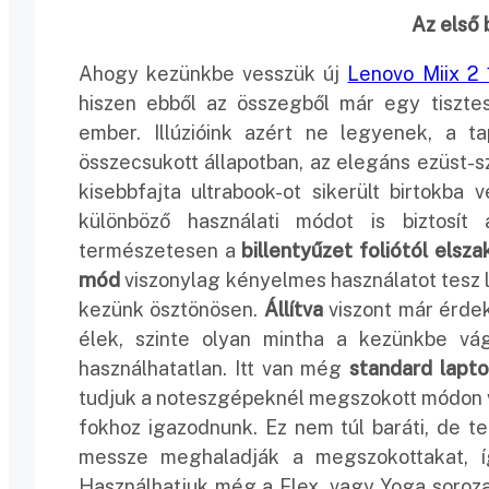
Az első 
Ahogy kezünkbe vesszük új
Lenovo Miix 2 
hiszen ebből az összegből már egy tiszte
ember. Illúzióink azért ne legyenek, a t
összecsukott állapotban, az elegáns ezüst-s
kisebbfajta ultrabook-ot sikerült birtokba
különböző használati módot is biztosít
természetesen a
billentyűzet foliótól elsza
mód
viszonylag kényelmes használatot tesz l
kezünk ösztönösen.
Állítva
viszont már érdek
élek, szinte olyan mintha a kezünkbe v
használhatatlan. Itt van még
standard lapt
tudjuk a noteszgépeknél megszokott módon vá
fokhoz igazodnunk. Ez nem túl baráti, de te
messze meghaladják a megszokottakat, íg
Használhatjuk még a Flex, vagy Yoga soroz