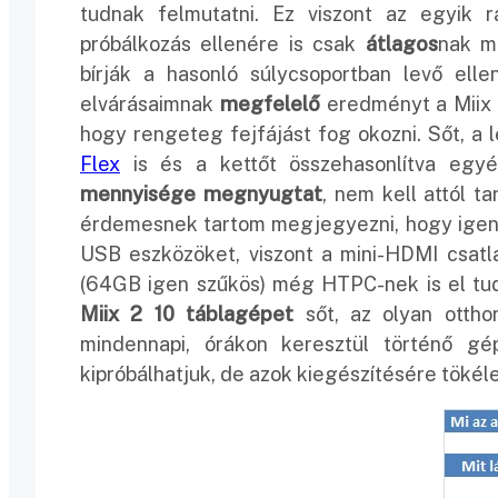
tudnak felmutatni. Ez viszont az egyik 
próbálkozás ellenére is csak
átlagos
nak mo
bírják a hasonló súlycsoportban levő elle
elvárásaimnak
megfelelő
eredményt a Miix 2
hogy rengeteg fejfájást fog okozni. Sőt, a 
Flex
is és a kettőt összehasonlítva egy
mennyisége megnyugtat
, nem kell attól ta
érdemesnek tartom megjegyezni, hogy igen 
USB eszközöket, viszont a mini-HDMI csatl
(64GB igen szűkös) még HTPC-nek is el t
Miix 2 10 táblagépet
sőt, az olyan ottho
mindennapi, órákon keresztül történő g
kipróbálhatjuk, de azok kiegészítésére töké