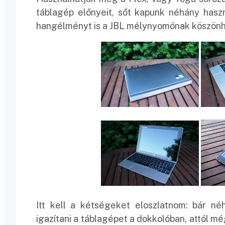
táblagép előnyeit, sőt kapunk néhány hasz
hangélményt is a JBL mélynyomónak köszönh
Itt kell a kétségeket eloszlatnom: bár né
igazítani a táblagépet a dokkolóban, attól m