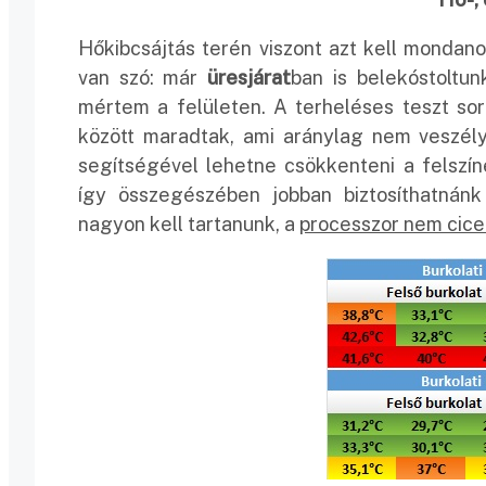
Hőkibcsájtás terén viszont azt kell monda
van szó: már
üresjárat
ban is belekóstoltu
mértem a felületen. A terheléses teszt s
között maradtak, ami aránylag nem veszélye
segítségével lehetne csökkenteni a felszí
így összegészében jobban biztosíthatnánk
nagyon kell tartanunk, a
processzor nem cicer