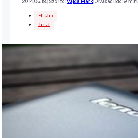
2014.06.19.
|
Szerző:
Vajda Mark
|
Olvasási idő: 9 min
Elektro
Teszt