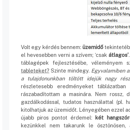
Volt egy kérdés bennem:
üzemidő
tekintetéb
el hevesebben verni a szívem; ‘csak
átlagos’
táblagépek fejlesztésébe, véleményem 
tableteket?
Szinte mindegy.
Egyvalamiben a
a tulajdonunkban töltött idejük nagy rés
részletesebb eredményeket táblázatban 
rászabadítottam a masinára. Nem rossz, 
gazdálkodással, tudatos használattal (pl.
kitolhatjuk az üzemidőt. Lényegében ezzel ad
újabb piros pontot érdemel:
két hangszór
kezünkkel nem takarunk le ösztönösen, 