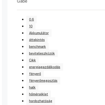
Gabe
0.6
10
Akkumulátor
áttekintés
benchmark
bevitelieszközök
Cikk
energiagazdálkodás
fényerő
fényerőmegoszlás
halk
hőmérséklet
hordozhatóság