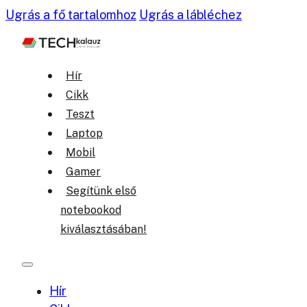
Ugrás a fő tartalomhoz
Ugrás a lábléchez
Hír
Cikk
Teszt
Laptop
Mobil
Gamer
Segítünk első
notebookod
kiválasztásában!
Hír