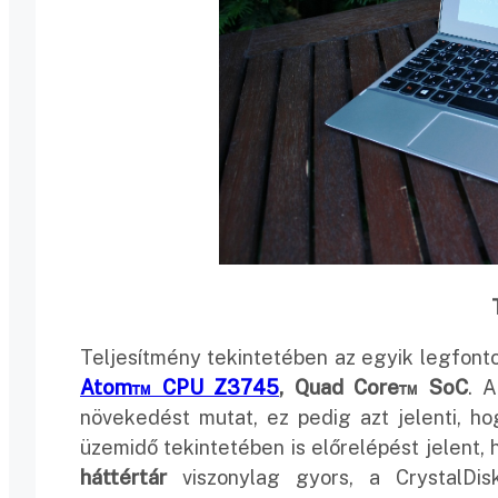
Teljesítmény tekintetében az egyik legfont
Atom™ CPU Z3745
, Quad Core™ SoC
. 
növekedést mutat, ez pedig azt jelenti, ho
üzemidő tekintetében is előrelépést jelent, 
háttértár
viszonylag gyors, a CrystalDis