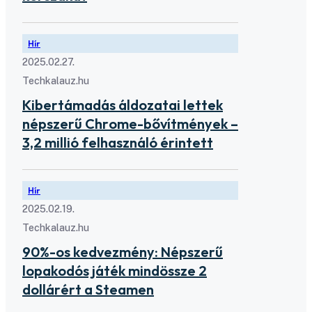
Hír
2025.02.27.
Techkalauz.hu
Kibertámadás áldozatai lettek
népszerű Chrome-bővítmények –
3,2 millió felhasználó érintett
Hír
2025.02.19.
Techkalauz.hu
90%-os kedvezmény: Népszerű
lopakodós játék mindössze 2
dollárért a Steamen