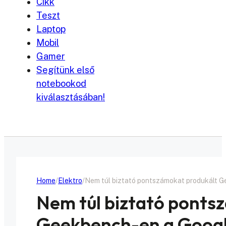
Cikk
Teszt
Laptop
Mobil
Gamer
Segítünk első
notebookod
kiválasztásában!
Home
Elektro
Nem túl biztató pontszámokat produkált 
Nem túl biztató ponts
Geekbench-en a Googl