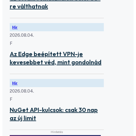
re válthatnak
Hír
2026.08.04.
F
Az Edge beépített VPN-je
kevesebbet véd, mint gondolnád
Hír
2026.08.04.
F
NuGet API-kulcsok: csak 30 nap
az új limit