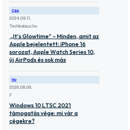
Cikk
2024.09.11.
Techkalauz.hu
„It’s Glowtime” – Minden, amit az
Apple bejelentett: iPhone 16
sorozat, Apple Watch Series 10,
új AirPods és sok más
Hír
2026.08.06.
F
Windows 10 LTSC 2021
támogatás vége: mi vár a
cégekre?