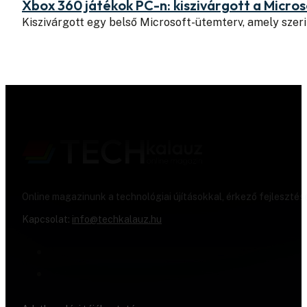
Xbox 360 játékok PC-n: kiszivárgott a Micros
Kiszivárgott egy belső Microsoft-ütemterv, amely szeri
Online magazinunk a technológiai újításokkal, érkező fejlesztés
Kapcsolat:
info@techkalauz.hu