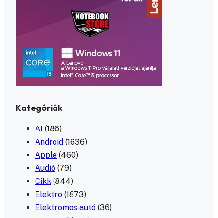
Kategóriák
AI
(186)
Android
(1636)
Apple
(460)
Audió
(79)
Cikk
(844)
Elektro
(1873)
Elektromos autó
(36)