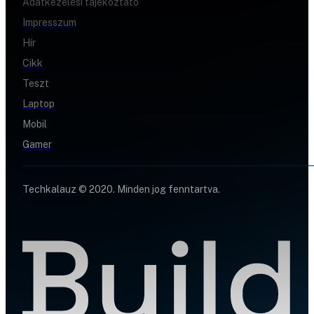
Adatkezelési tájékoztató
Impresszum
Hír
Cikk
Teszt
Laptop
Mobil
Gamer
Techkalauz © 2020. Minden jog fenntartva.