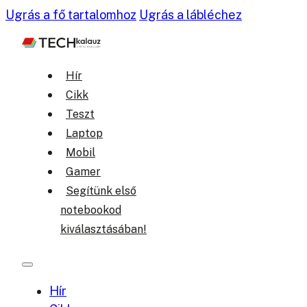
Ugrás a fő tartalomhoz
Ugrás a lábléchez
Hír
Cikk
Teszt
Laptop
Mobil
Gamer
Segítünk első
notebookod
kiválasztásában!
Hír