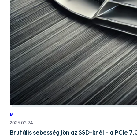
M
2025.03.24.
Brutális sebesség jön az SSD-knél – a PCIe 7.