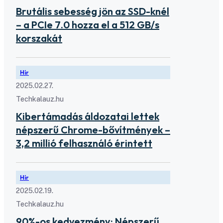
Brutális sebesség jön az SSD-knél
– a PCIe 7.0 hozza el a 512 GB/s
korszakát
Hír
2025.02.27.
Techkalauz.hu
Kibertámadás áldozatai lettek
népszerű Chrome-bővítmények –
3,2 millió felhasználó érintett
Hír
2025.02.19.
Techkalauz.hu
90%-os kedvezmény: Népszerű