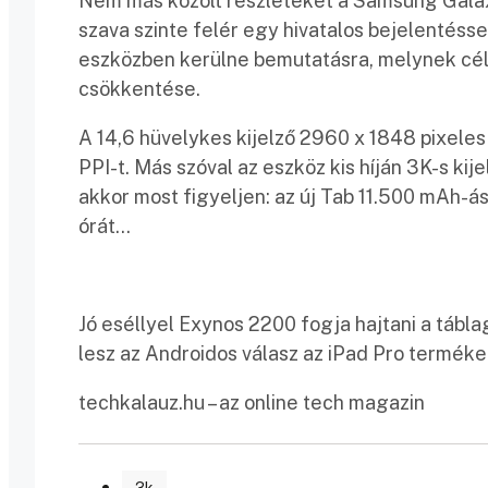
Nem más közölt részleteket a Samsung Galaxy
szava szinte felér egy hivatalos bejelentéss
eszközben kerülne bemutatásra, melynek célja
csökkentése.
A 14,6 hüvelykes kijelző 2960 x 1848 pixeles
PPI-t. Más szóval az eszköz kis híján 3K-s ki
akkor most figyeljen: az új Tab 11.500 mAh-ás
órát…
Jó eséllyel Exynos 2200 fogja hajtani a tábla
lesz az Androidos válasz az iPad Pro terméke
techkalauz.hu – az online tech magazin