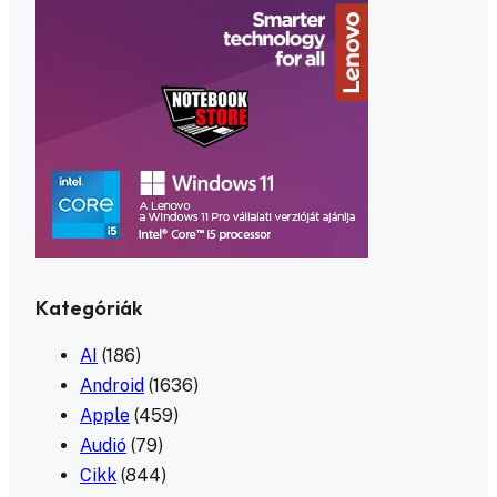
Kategóriák
AI
(186)
Android
(1636)
Apple
(459)
Audió
(79)
Cikk
(844)