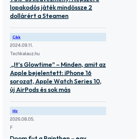
lopakodós játék mindössze 2
dollárért a Steamen
Cikk
2024.09.11.
Techkalauz.hu
„It’s Glowtime” – Minden, amit az
Apple bejelentett: iPhone 16
sorozat, Apple Watch Series 10,
új AirPods és sok más
Hír
2026.08.05.
F
Doom fut a Paintben – egy