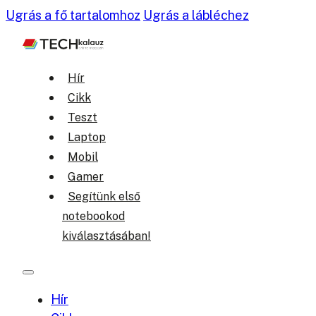
Ugrás a fő tartalomhoz
Ugrás a lábléchez
Hír
Cikk
Teszt
Laptop
Mobil
Gamer
Segítünk első
notebookod
kiválasztásában!
Hír