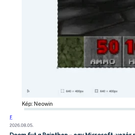
Kép: Neowin
F
2026.08.05.
Doom fut a Paintben – egy Microsoft-vezér