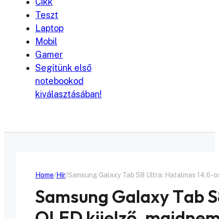
Cikk
Teszt
Laptop
Mobil
Gamer
Segítünk első
notebookod
kiválasztásában!
Home
Hír
Samsung Galaxy Tab S8 Ultra: Hatalmas 14,6-os 
Samsung Galaxy Tab S8
OLED kijelző, majdnem 