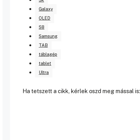
3k
Galaxy
OLED
S8
Samsung
TAB
táblagép
tablet
Ultra
Ha tetszett a cikk, kérlek oszd meg mással is