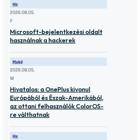
Hír
2026.08.05.
F
Microsoft-bejelentkezési oldalt
használnak a hackerek
Mobil
2026.08.05.
M
Hivatalos: a OnePlus kivonul
Európából és Észak-Amerikából,
az ottani felhasználók ColorOS-
re válthatnak
Hír