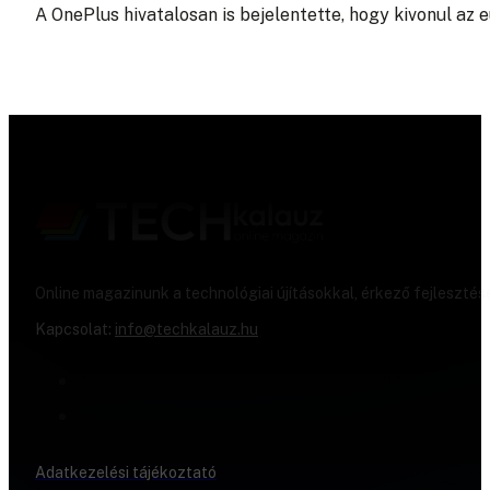
A OnePlus hivatalosan is bejelentette, hogy kivonul az
Online magazinunk a technológiai újításokkal, érkező fejlesztés
Kapcsolat:
info@techkalauz.hu
Adatkezelési tájékoztató