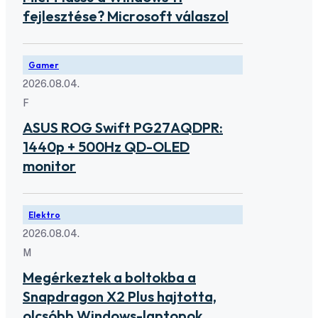
fejlesztése? Microsoft válaszol
Gamer
2026.08.04.
F
ASUS ROG Swift PG27AQDPR:
1440p + 500Hz QD-OLED
monitor
Elektro
2026.08.04.
M
Megérkeztek a boltokba a
Snapdragon X2 Plus hajtotta,
olcsóbb Windows-laptopok