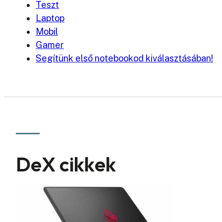
Teszt
Laptop
Mobil
Gamer
Segítünk első notebookod kiválasztásában!
DeX cikkek