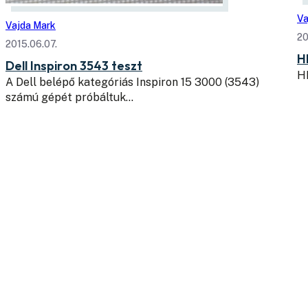
Va
Vajda Mark
20
2015.06.07.
H
Dell Inspiron 3543 teszt
HP
A Dell belépő kategóriás Inspiron 15 3000 (3543)
számú gépét próbáltuk…