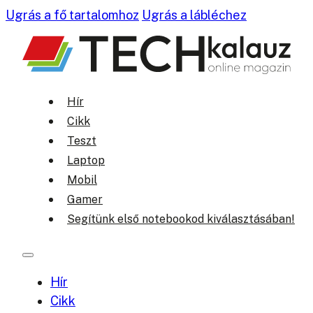
Ugrás a fő tartalomhoz
Ugrás a lábléchez
Hír
Cikk
Teszt
Laptop
Mobil
Gamer
Segítünk első notebookod kiválasztásában!
Hír
Cikk