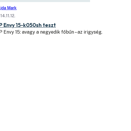
jda Mark
14.11.12.
P Envy 15-k050sh teszt
 Envy 15: avagy a negyedik főbűn – az irigység.