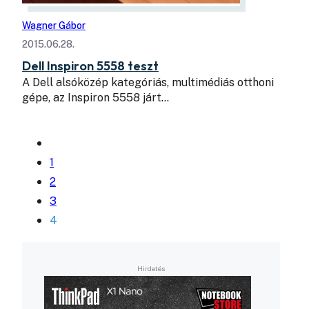
Wagner Gábor
2015.06.28.
Dell Inspiron 5558 teszt
A Dell alsóközép kategóriás, multimédiás otthoni
gépe, az Inspiron 5558 járt…
1
2
3
4