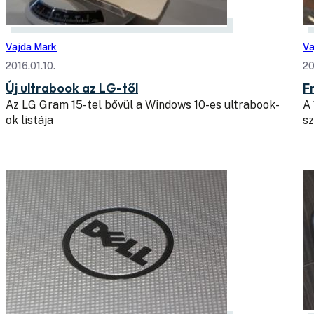
Vajda Mark
Va
2016.01.10.
20
Új ultrabook az LG-től
F
Az LG Gram 15-tel bővül a Windows 10-es ultrabook-
A 
ok listája
s