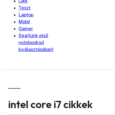
Cikk
Teszt
Laptop
Mobil
Gamer
Segítünk első
notebookod
kiválasztásában!
intel core i7 cikkek