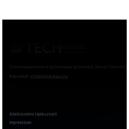
Online magazinunk a technológiai újításokkal, érkező fejlesztés
Kapcsolat:
info@techkalauz.hu
Adatkezelési tájékoztató
Impresszum