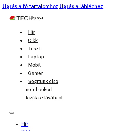
Ugrás a fő tartalomhoz
Ugrás a lábléchez
Hír
Cikk
Teszt
Laptop
Mobil
Gamer
Segítünk első
notebookod
kiválasztásában!
Hír