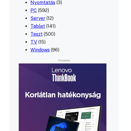
Nyomtatás
(3)
PC
(592)
Server
(12)
Tablet
(141)
Teszt
(500)
TV
(15)
Windows
(96)