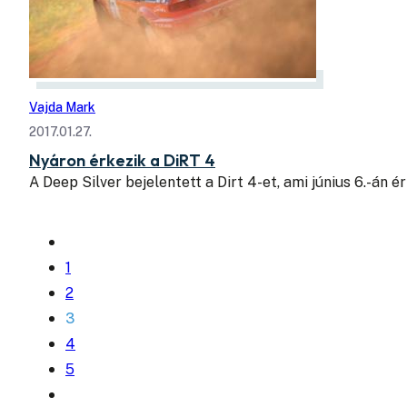
Vajda Mark
2017.01.27.
Nyáron érkezik a DiRT 4
A Deep Silver bejelentett a Dirt 4-et, ami június 6.-án é
1
2
3
4
5