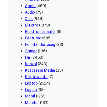
Apple
(460)
Audió
(79)
Cikk
(844)
Elektro
(1873)
Elektromos autó
(36)
Featured
(585)
Fenntarthatóság
(28)
Gamer
(1116)
Hír
(7452)
Konzol
(240)
Közösségi Média
(35)
Kriptovaluta
(7)
Laptop
(2524)
Legion
(38)
Mobil
(1259)
Monitor
(182)