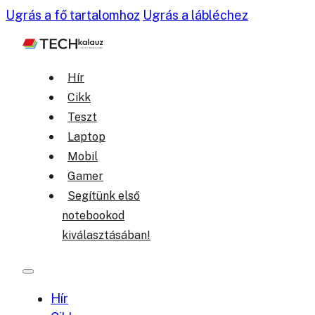
Ugrás a fő tartalomhoz
Ugrás a lábléchez
Hír
Cikk
Teszt
Laptop
Mobil
Gamer
Segítünk első
notebookod
kiválasztásában!
Hír