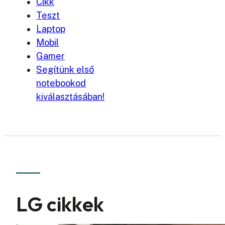
Cikk
Teszt
Laptop
Mobil
Gamer
Segítünk első
notebookod
kiválasztásában!
LG cikkek