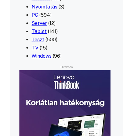
Nyomtatás
(3)
PC
(594)
Server
(12)
Tablet
(141)
Teszt
(500)
TV
(15)
Windows
(96)