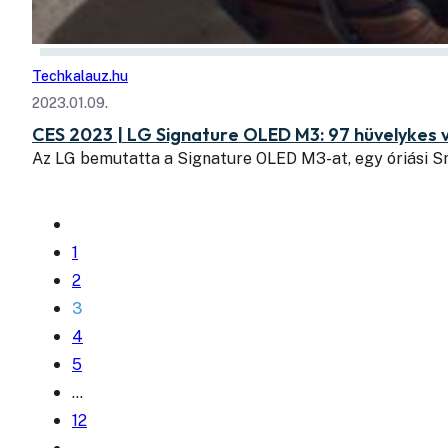
Techkalauz.hu
2023.01.09.
CES 2023 | LG Signature OLED M3: 97 hüvelykes v
Az LG bemutatta a Signature OLED M3-at, egy óriási S
1
2
3
4
5
…
12