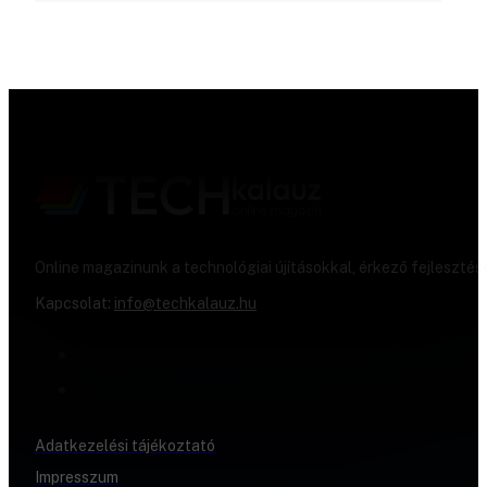
Online magazinunk a technológiai újításokkal, érkező fejlesztés
Kapcsolat:
info@techkalauz.hu
Adatkezelési tájékoztató
Impresszum