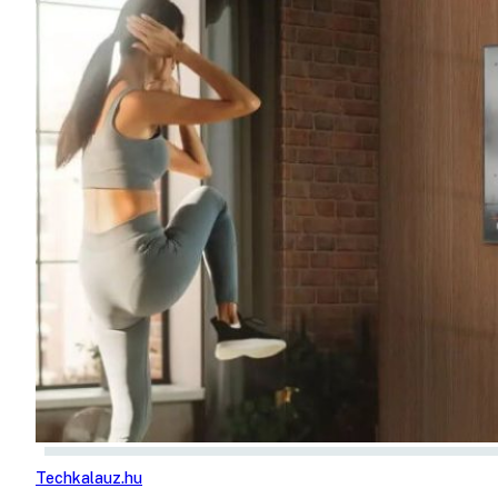
Techkalauz.hu