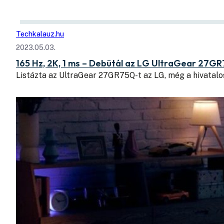
Techkalauz.hu
2023.05.03.
165 Hz, 2K, 1 ms – Debütál az LG UltraGear 27G
Listázta az UltraGear 27GR75Q-t az LG, még a hivatalo