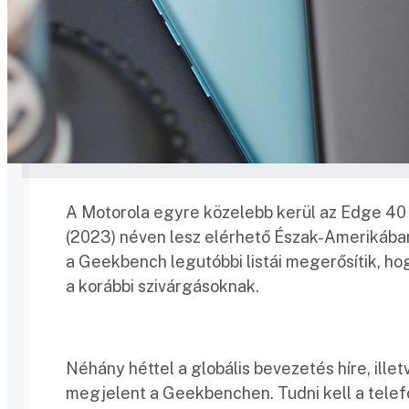
A Motorola egyre közelebb kerül az Edge 40 
(2023) néven lesz elérhető Észak-Amerikába
a Geekbench legutóbbi listái megerősítik, 
a korábbi szivárgásoknak.
Néhány héttel a globális bevezetés híre, ille
megjelent a Geekbenchen. Tudni kell a telef