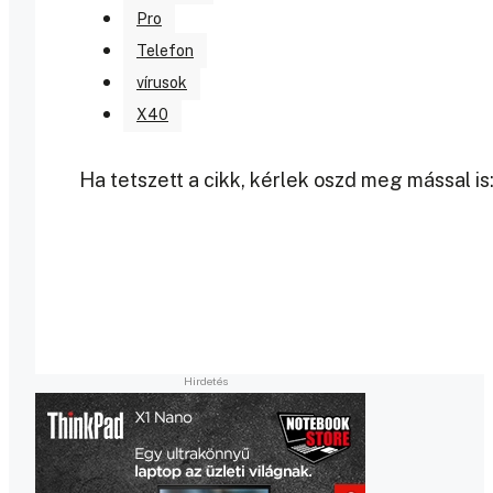
Pro
Telefon
vírusok
X40
Ha tetszett a cikk, kérlek oszd meg mással is