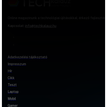
Online magazinunk a technológiai újításokkal, érkező fejlesztés
Kapcsolat:
info@techkalauz.hu
Adatkezelési tájékoztató
Impresszum
Hír
Cikk
Teszt
Laptop
Mobil
Gamer