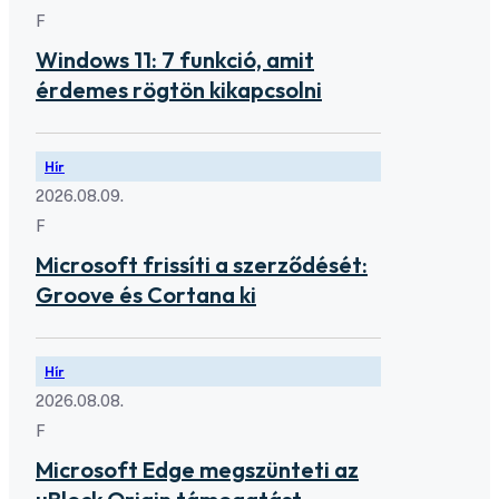
F
Windows 11: 7 funkció, amit
érdemes rögtön kikapcsolni
Hír
2026.08.09.
F
Microsoft frissíti a szerződését:
Groove és Cortana ki
Hír
2026.08.08.
F
Microsoft Edge megszünteti az