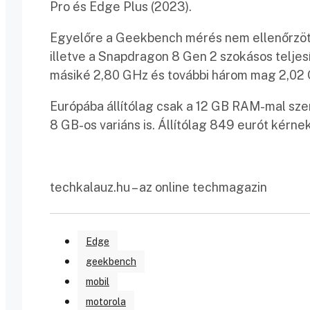
Pro és Edge Plus (2023).
Egyelőre a Geekbench mérés nem ellenőrzött,
illetve a Snapdragon 8 Gen 2 szokásos telje
másiké 2,80 GHz és további három mag 2,02 
Európába állítólag csak a 12 GB RAM-mal szer
8 GB-os variáns is. Állítólag 849 eurót kérn
techkalauz.hu – az online techmagazin
Edge
geekbench
mobil
motorola