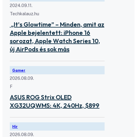
2024.09.11.
Techkalauz.hu
„It’s Glowtime” – Minden, amit az
Apple bejelentett: iPhone 16
sorozat, Apple Watch Series 10,
új AirPods és sok más
Gamer
2026.08.09.
F
ASUS ROG Strix OLED
XG32UQWMS: 4K, 240Hz, $899
Hír
2026.08.09.