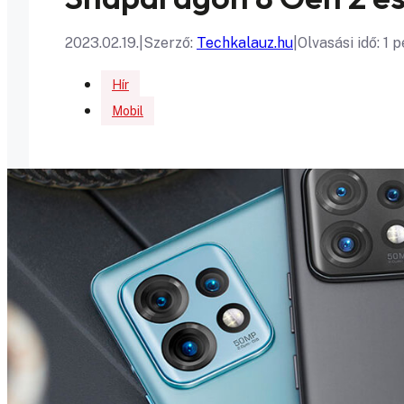
2023.02.19.
|
Szerző:
Techkalauz.hu
|
Olvasási idő: 1 
Hír
Mobil