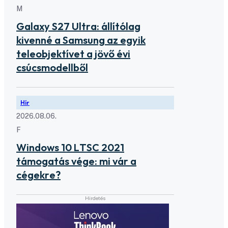
M
Galaxy S27 Ultra: állítólag
kivenné a Samsung az egyik
teleobjektívet a jövő évi
csúcsmodellből
Hír
2026.08.06.
F
Windows 10 LTSC 2021
támogatás vége: mi vár a
cégekre?