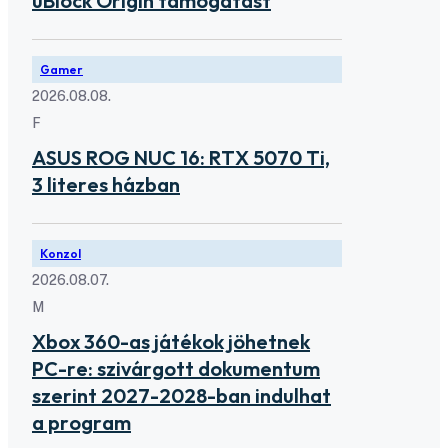
uBlock Origin támogatást
Gamer
2026.08.08.
F
ASUS ROG NUC 16: RTX 5070 Ti,
3 literes házban
Konzol
2026.08.07.
M
Xbox 360-as játékok jöhetnek
PC-re: szivárgott dokumentum
szerint 2027-2028-ban indulhat
a program