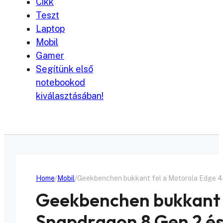
Cikk
Teszt
Laptop
Mobil
Gamer
Segítünk első
notebookod
kiválasztásában!
Home
Mobil
Geekbenchen bukkant fel a Motorola Edge 4
Geekbenchen bukkant f
Snapdragon 8 Gen 2 és