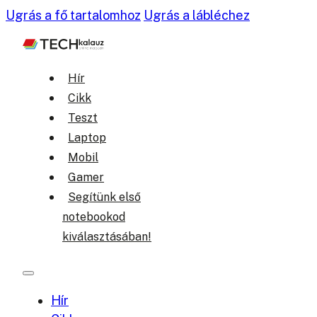
Ugrás a fő tartalomhoz
Ugrás a lábléchez
Hír
Cikk
Teszt
Laptop
Mobil
Gamer
Segítünk első
notebookod
kiválasztásában!
Hír