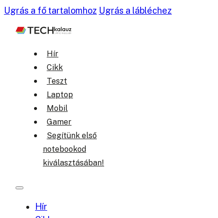
Ugrás a fő tartalomhoz
Ugrás a lábléchez
Hír
Cikk
Teszt
Laptop
Mobil
Gamer
Segítünk első
notebookod
kiválasztásában!
Hír