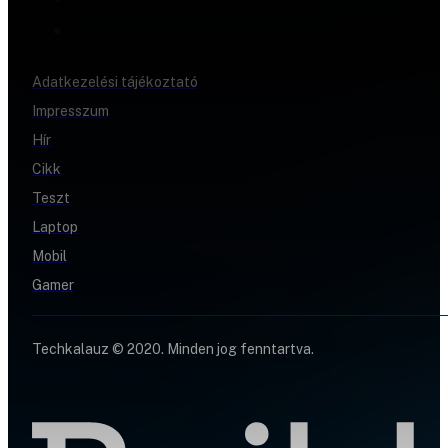
Adatkezelési tájékoztató
Impresszum
Hír
Cikk
Teszt
Laptop
Mobil
Gamer
Techkalauz © 2020. Minden jog fenntartva.