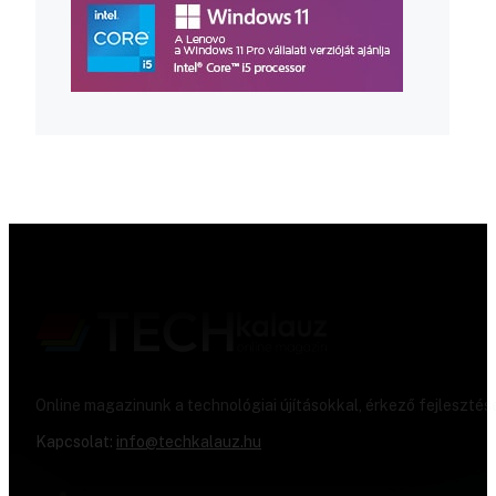
Online magazinunk a technológiai újításokkal, érkező fejlesztés
Kapcsolat:
info@techkalauz.hu