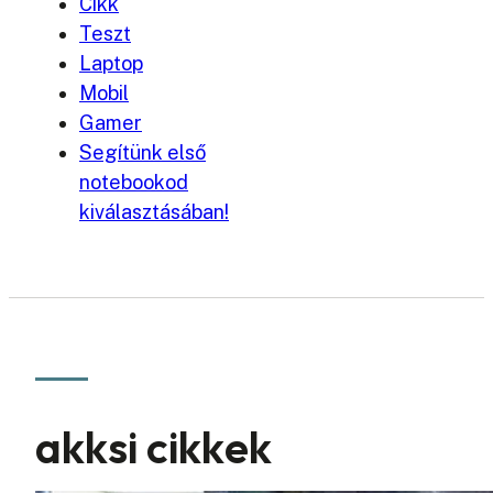
Cikk
Teszt
Laptop
Mobil
Gamer
Segítünk első
notebookod
kiválasztásában!
akksi cikkek