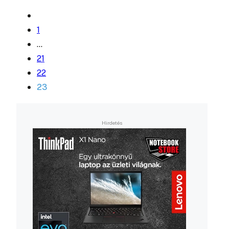
1
…
21
22
23