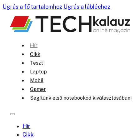
Ugrás a fő tartalomhoz
Ugrás a lábléchez
Hír
Cikk
Teszt
Laptop
Mobil
Gamer
Segítünk első notebookod kiválasztásában!
Hír
Cikk