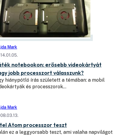
jda Mark
14.01.05.
áték notebookon: erősebb videokártyát
agy jobb processzort válasszunk?
y hiánypótló írás született a témában: a mobil
ideokártyák és processzorok…
jda Mark
08.03.13.
ntel Atom processzor teszt
lán ez a leggyorsabb teszt, ami valaha napvilágot