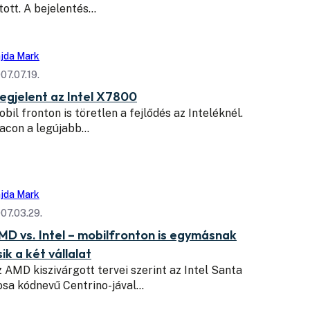
tott. A bejelentés…
jda Mark
07.07.19.
egjelent az Intel X7800
bil fronton is töretlen a fejlődés az Inteléknél.
iacon a legújabb…
jda Mark
07.03.29.
MD vs. Intel – mobilfronton is egymásnak
ik a két vállalat
 AMD kiszivárgott tervei szerint az Intel Santa
sa kódnevű Centrino-jával…