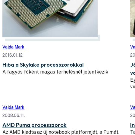
Vajda Mark
Va
2016.01.12.
20
Hiba a Skylake processzorokkal
J
A fagyás főként magas terhelésnél jelentkezik
v
Eg
v
Vajda Mark
Va
2008.06.11.
20
AMD Puma processzorok
I
Az AMD kiadta az új notebook platformját, a Pumát.
Ta