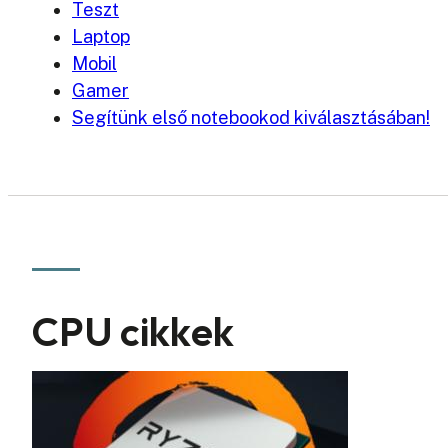
Teszt
Laptop
Mobil
Gamer
Segítünk első notebookod kiválasztásában!
CPU cikkek