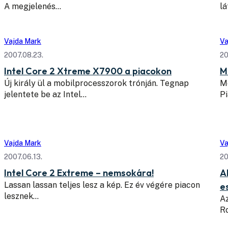
A megjelenés…
lá
Vajda Mark
Va
2007.08.23.
20
Intel Core 2 Xtreme X7900 a piacokon
M
Új király ül a mobilprocesszorok trónján. Tegnap
Mo
jelentete be az Intel…
P
Vajda Mark
Va
2007.06.13.
20
Intel Core 2 Extreme – nemsokára!
A
Lassan lassan teljes lesz a kép. Ez év végére piacon
es
lesznek…
Az
Ro