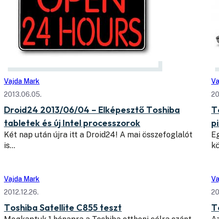
Vajda Mark
Va
2013.06.05.
20
Droid24 2013/06/04 – Elképesztő Toshiba
T
tabletek és új Intel processzorok
p
Két nap után újra itt a Droid24! A mai összefoglalót
Eg
is…
k
Vajda Mark
Va
2012.12.26.
20
Toshiba Satellite C855 teszt
T