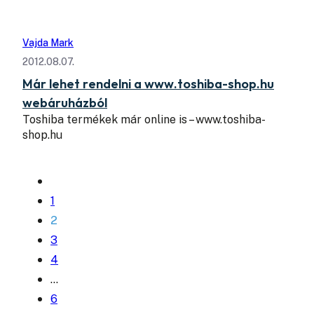
Vajda Mark
2012.08.07.
Már lehet rendelni a www.toshiba-shop.hu
webáruházból
Toshiba termékek már online is – www.toshiba-
shop.hu
1
2
3
4
…
6