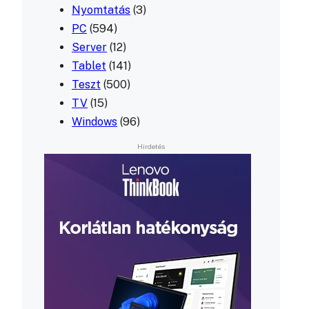
Nyomtatás
(3)
PC
(594)
Server
(12)
Tablet
(141)
Teszt
(500)
TV
(15)
Windows
(96)