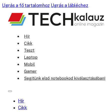
Ugrás a fő tartalomhoz
Ugrás a lábléchez
Hír
Cikk
Teszt
Laptop
Mobil
Gamer
Segítünk első notebookod kiválasztásában!
Hír
Cikk