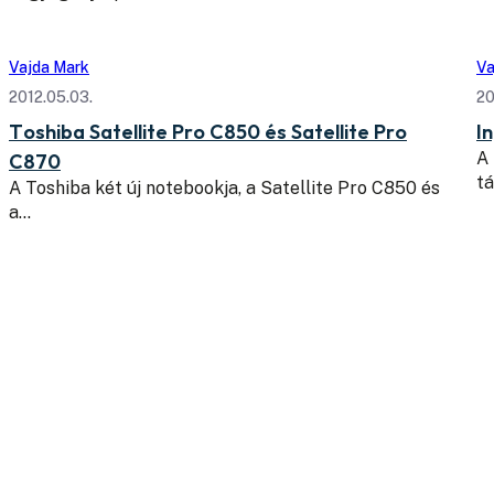
Vajda Mark
Va
2012.05.03.
20
Toshiba Satellite Pro C850 és Satellite Pro
I
A 
C870
tá
A Toshiba két új notebookja, a Satellite Pro C850 és
a…