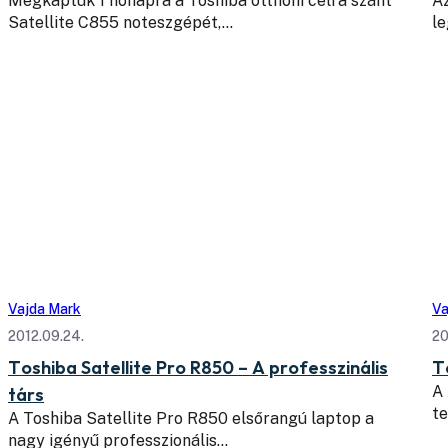
Megkaptuk 1 hónapra a Toshiba otthoni célra szánt
Az
Satellite C855 noteszgépét,…
le
Vajda Mark
Va
2012.09.24.
20
Toshiba Satellite Pro R850 – A professzinális
T
A 
társ
t
A Toshiba Satellite Pro R850 elsőrangú laptop a
nagy igényű professzionális…