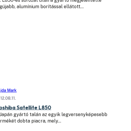
 L850-es sorozat után a gyártó megjelentette
gújabb, alumínium borítással ellátott…
jda Mark
12.08.11.
oshiba Satellite L850
Japán gyártó talán az egyik legversenyképesebb
ermékét dobta piacra, mely…