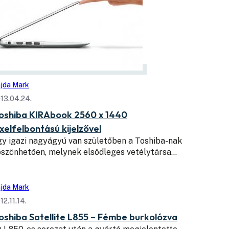
jda Mark
13.04.24.
oshiba KIRAbook 2560 x 1440
ixelfelbontású kijelzővel
y igazi nagyágyú van születőben a Toshiba-nak
öszönhetően, melynek elsődleges vetélytársa…
jda Mark
12.11.14.
oshiba Satellite L855 – Fémbe burkolózva