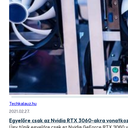
Techkalauz.hu
2021.02.27.
Egyelőre csak az Nvidia RTX 3060-akra vonatkoz
Úgy tűnik egyelőre csak az Nvidia GeForce RTX 3060 v