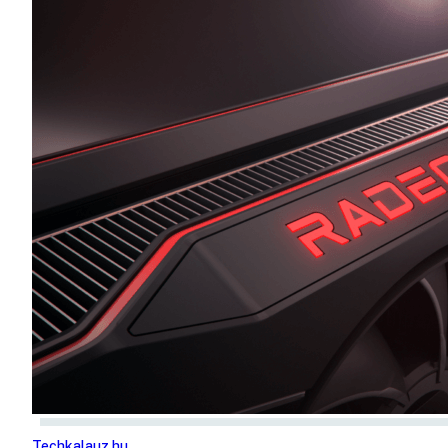
Techkalauz.hu