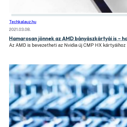
Techkalauz.hu
2021.03.08.
Hamarosan jönnek az AMD bányászkártyái is – h
Az AMD is bevezetheti az Nvidia új CMP HX kártyáihoz