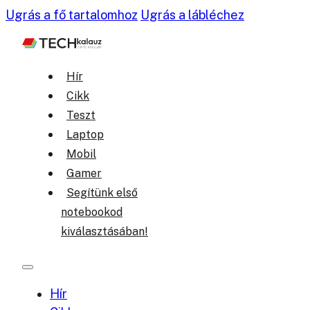
Ugrás a fő tartalomhoz
Ugrás a lábléchez
Hír
Cikk
Teszt
Laptop
Mobil
Gamer
Segítünk első
notebookod
kiválasztásában!
Hír