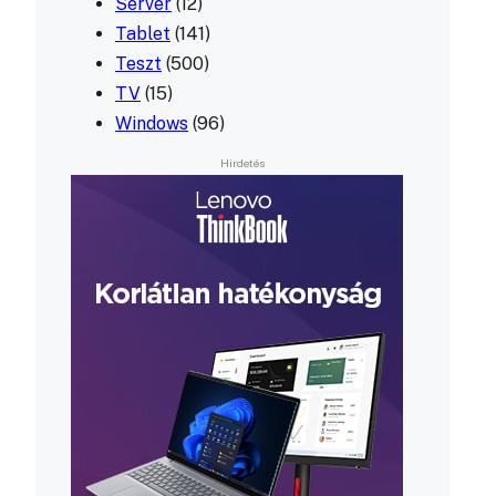
Server
(12)
Tablet
(141)
Teszt
(500)
TV
(15)
Windows
(96)