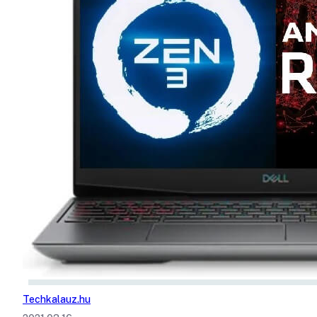
Techkalauz.hu