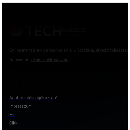
Online magazinunk a technológiai újításokkal, érkező fejlesztés
Kapcsolat:
info@techkalauz.hu
Adatkezelési tájékoztató
Impresszum
Hír
Cikk