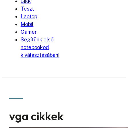
Cikk
Teszt
Laptop
Mobil
Gamer
Segítünk első
notebookod
kiválasztásában!
vga cikkek