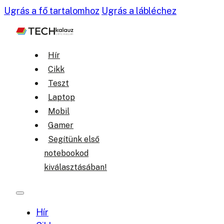
Ugrás a fő tartalomhoz
Ugrás a lábléchez
Hír
Cikk
Teszt
Laptop
Mobil
Gamer
Segítünk első
notebookod
kiválasztásában!
Hír