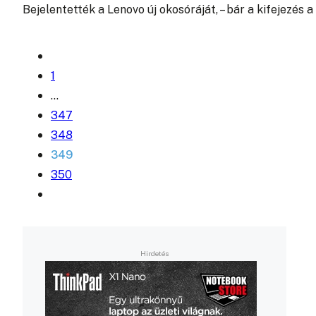
Bejelentették a Lenovo új okosóráját, – bár a kifejezés 
1
…
347
348
349
350