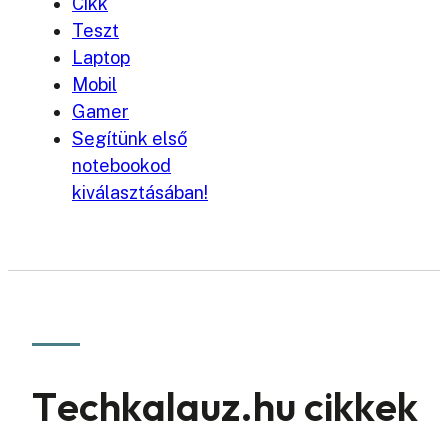
Cikk
Teszt
Laptop
Mobil
Gamer
Segítünk első
notebookod
kiválasztásában!
Techkalauz.hu cikkek