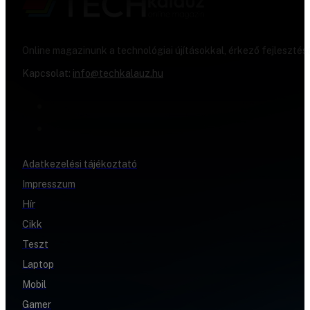
Online magazinunk a technológiai újításokkal, érkező fejlesztés
Kapcsolat:
info@techkalauz.hu
Adatkezelési tájékoztató
Impresszum
Hír
Cikk
Teszt
Laptop
Mobil
Gamer