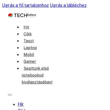
Ugrás a fő tartalomhoz
Ugrás a lábléchez
Hír
Cikk
Teszt
Laptop
Mobil
Gamer
Segítünk első
notebookod
kiválasztásában!
Hír