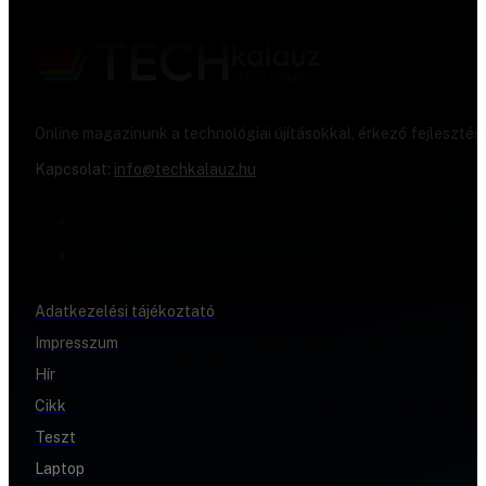
Online magazinunk a technológiai újításokkal, érkező fejlesztés
Kapcsolat:
info@techkalauz.hu
Adatkezelési tájékoztató
Impresszum
Hír
Cikk
Teszt
Laptop