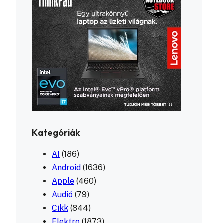
Kategóriák
AI
(186)
Android
(1636)
Apple
(460)
Audió
(79)
Cikk
(844)
Elektro
(1873)