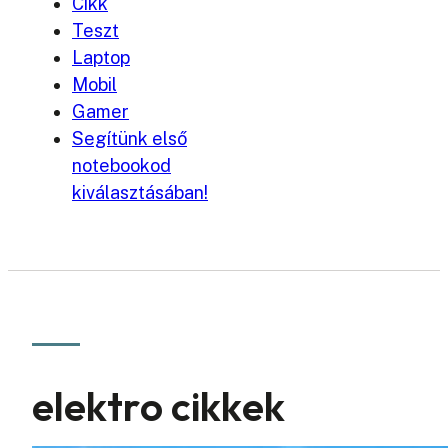
Cikk
Teszt
Laptop
Mobil
Gamer
Segítünk első
notebookod
kiválasztásában!
elektro cikkek