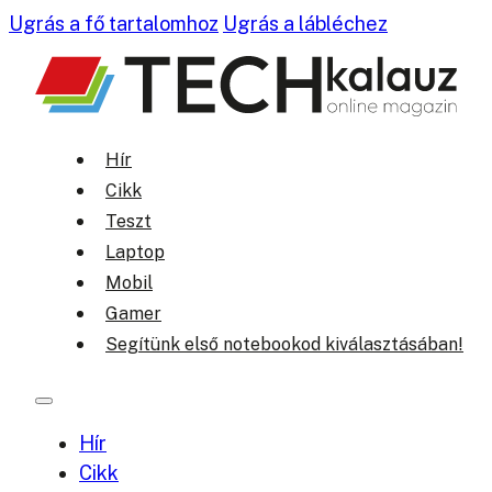
Ugrás a fő tartalomhoz
Ugrás a lábléchez
Hír
Cikk
Teszt
Laptop
Mobil
Gamer
Segítünk első notebookod kiválasztásában!
Hír
Cikk