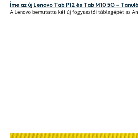
Íme az új Lenovo Tab P12 és Tab M10 5G – Tanulás
A Lenovo bemutatta két új fogyasztói táblagépét az A