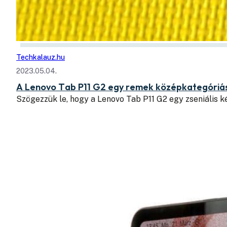
Techkalauz.hu
2023.05.04.
A Lenovo Tab P11 G2 egy remek középkategóriás
Szögezzük le, hogy a Lenovo Tab P11 G2 egy zseniális k