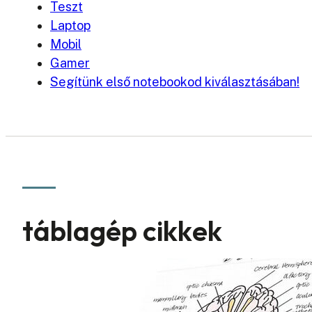
Teszt
Laptop
Mobil
Gamer
Segítünk első notebookod kiválasztásában!
táblagép cikkek