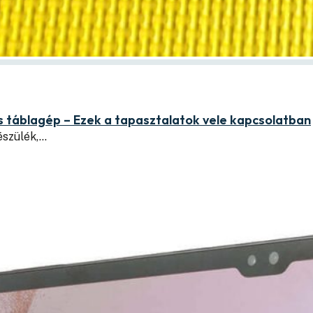
 táblagép – Ezek a tapasztalatok vele kapcsolatban
észülék,…